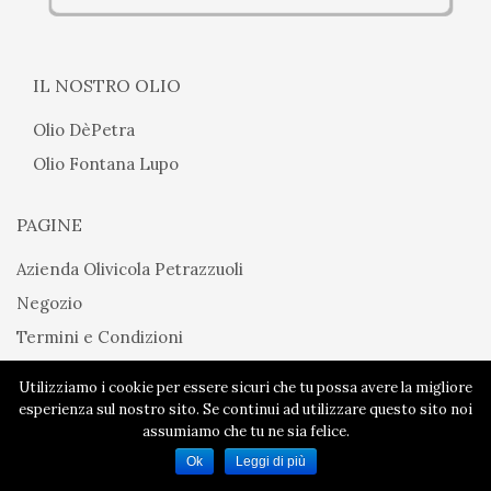
IL NOSTRO OLIO
Olio DèPetra
Olio Fontana Lupo
PAGINE
Azienda Olivicola Petrazzuoli
Negozio
Termini e Condizioni
Utilizziamo i cookie per essere sicuri che tu possa avere la migliore
Privacy Policy
-
Cookie Policy
-
Termini e Condizioni
| 2018 © Azienda
esperienza sul nostro sito. Se continui ad utilizzare questo sito noi
Olivicola Petrazzuoli | Powered by
Monogram°
assumiamo che tu ne sia felice.
Ok
Leggi di più